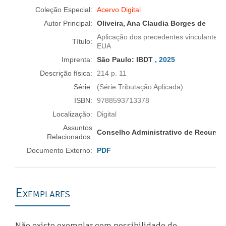
Coleção Especial:
Acervo Digital
Autor Principal:
Oliveira, Ana Claudia Borges de
Aplicação dos precedentes vinculantes
Título:
EUA
Imprenta:
São Paulo:
IBDT
, 2025
Descrição física:
214 p. 11
Série:
(Série Tributação Aplicada)
ISBN:
9788593713378
Localização:
Digital
Assuntos
Conselho Administrativo de Recursos F
Relacionados:
Documento Externo:
PDF
Exemplares
Não existe exemplar com possibilidade de