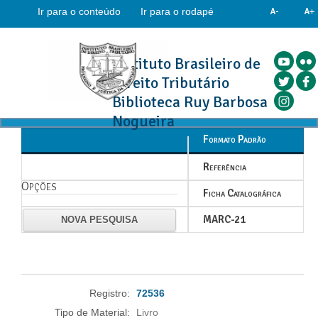
Ir para o conteúdo
Ir para o rodapé
Instituto Brasileiro de
Direito Tributário
Biblioteca Ruy Barbosa
Nogueira
Formato Padrão
Referência
Opções
Ficha Catalográfica
MARC-21
NOVA PESQUISA
Registro:
72536
Tipo de Material:
Livro