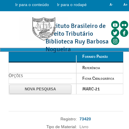
Ir para o conteúdo
Ir para o rodapé
Instituto Brasileiro de
Direito Tributário
Biblioteca Ruy Barbosa
Nogueira
Formato Padrão
Referência
Opções
Ficha Catalográfica
MARC-21
NOVA PESQUISA
Registro:
73420
Tipo de Material:
Livro