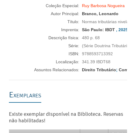
Coleção Especial:
Ruy Barbosa Nogueira
Autor Principal:
Branco, Leonardo
Título:
Normas tributárias nivelad
Imprenta:
São Paulo:
IBDT
, 2025
Descrição física:
480 p. 68
Série:
(Série Doutrina Tributária)
ISBN:
9788593713392
Localização:
341.39 IBDT68
Assuntos Relacionados:
Direito Tributário
;
Comérc
Exemplares
Existe exemplar disponível na Biblioteca. Reservas
não habilitadas!